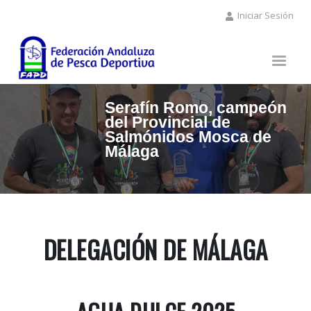
Pasar
Iniciar Sesión
al
contenido
principal
Serafín Romo, campeón
del Provincial de
Salmónidos Mosca de
Málaga
DELEGACIÓN DE MÁLAGA