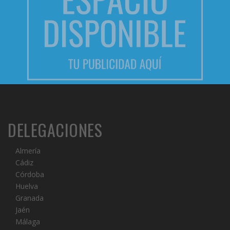
DELEGACIONES
Almería
Cádiz
Córdoba
Huelva
Granada
Jaén
Málaga